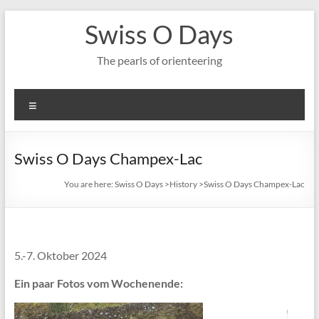
Skip
Swiss O Days
to
content
The pearls of orienteering
Menu
Swiss O Days Champex-Lac
You are here:
Swiss O Days
>
History
>
Swiss O Days Champex-Lac
5.-7. Oktober 2024
Ein paar Fotos vom Wochenende: